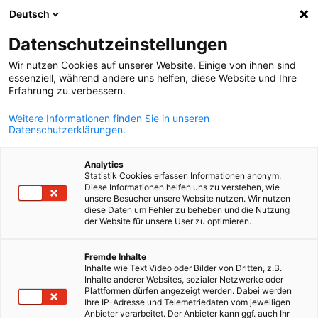
Deutsch
Suche öffnen
Navi
Ein
Datenschutzeinstellungen
Wir nutzen Cookies auf unserer Website. Einige von ihnen sind
essenziell, während andere uns helfen, diese Website und Ihre
Erfahrung zu verbessern.
Weitere Informationen finden Sie in unseren
Datenschutzerklärungen.
Analytics
Statistik Cookies erfassen Informationen anonym.
Diese Informationen helfen uns zu verstehen, wie
© Gerd Altmann / Pixabay
unsere Besucher unsere Website nutzen. Wir nutzen
Fortbildungen
diese Daten um Fehler zu beheben und die Nutzung
der Website für unsere User zu optimieren.
German
Fremde Inhalte
Unser Zentrum für Fortbildungen bietet eine Reihe von
Inhalte wie Text Video oder Bilder von Dritten, z.B.
attraktiven Angeboten für Sie und Ihr Team.
Inhalte anderer Websites, sozialer Netzwerke oder
Plattformen dürfen angezeigt werden. Dabei werden
Wir aktualisieren kontinuierlich unser
CAMEXA Plus+
Ihre IP-Adresse und Telemetriedaten vom jeweiligen
Anbieter verarbeitet. Der Anbieter kann ggf. auch Ihr
Fortbildungsangebot
, um Ihnen und Ihren Mitarbeitenden