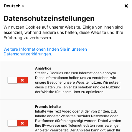
Deutsch
Suche öffnen
Navi
Ein
AHK Mexiko - Startseite
Datenschutzeinstellungen
Wir nutzen Cookies auf unserer Website. Einige von ihnen sind
essenziell, während andere uns helfen, diese Website und Ihre
Erfahrung zu verbessern.
Weitere Informationen finden Sie in unseren
Datenschutzerklärungen.
Analytics
Statistik Cookies erfassen Informationen anonym.
Diese Informationen helfen uns zu verstehen, wie
unsere Besucher unsere Website nutzen. Wir nutzen
diese Daten um Fehler zu beheben und die Nutzung
der Website für unsere User zu optimieren.
German
Mitgliedschaft
Karriere
Landesinfo
Fremde Inhalte
Inhalte wie Text Video oder Bilder von Dritten, z.B.
Markteinstieg
Inhalte anderer Websites, sozialer Netzwerke oder
Als Mitglied der Deutsch- Mexikanischen Industrie- und
Im Karriereportal der AHK Mexiko finden Sie aktuelle
Mexikos Leben pulsiert, Traditionen und Modernität gehen
Plattformen dürfen angezeigt werden. Dabei werden
Ihre IP-Adresse und Telemetriedaten vom jeweiligen
Handelskammer (CAMEXA) gehören Sie zum bilateralen
Stellenausschreibungen von Unternehmen, Stellengesuche
ineinander über. Das Land ist Deutschlands wichtigster
Anbieter verarbeitet. Der Anbieter kann ggf. auch Ihr
Die Deutsch- Mexikanische Industrie- und Handelskammer