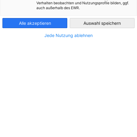
Verhalten beobachten und Nutzungsprofile bilden, ggf.
auch außerhalb des EWR.
Mexico
Alle akzeptieren
Auswahl speichern
Jede Nutzung ablehnen
Stammtisch CAMEXA Monterrey
12 de agosto 2026
EVENTO
Regístrese ahora