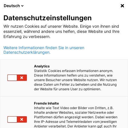
Deutsch
Búsqueda abie
Abri
Cer
EventHub
Datenschutzeinstellungen
Wir nutzen Cookies auf unserer Website. Einige von ihnen sind
Mexico EventHub
essenziell, während andere uns helfen, diese Website und Ihre
Erfahrung zu verbessern.
Weitere Informationen finden Sie in unseren
Datenschutzerklärungen.
Mostrar filtros y clasificación
Analytics
Opciones de filtro actualizadas correctamente
Statistik Cookies erfassen Informationen anonym.
Diese Informationen helfen uns zu verstehen, wie
unsere Besucher unsere Website nutzen. Wir nutzen
diese Daten um Fehler zu beheben und die Nutzung
der Website für unsere User zu optimieren.
Spanish
Fremde Inhalte
Inhalte wie Text Video oder Bilder von Dritten, z.B.
Inhalte anderer Websites, sozialer Netzwerke oder
Plattformen dürfen angezeigt werden. Dabei werden
Ihre IP-Adresse und Telemetriedaten vom jeweiligen
Anbieter verarbeitet. Der Anbieter kann ggf. auch Ihr